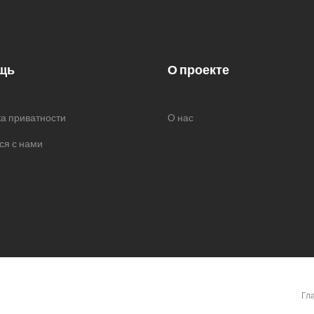
щь
О проекте
а приватности
О нас
ся с нами
Гл