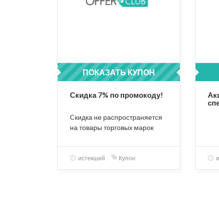
ПОКАЗАТЬ КУПОН
PETSALE7
Скидка 7% по промокоду!
Ак
сп
ра
Cкидка не распространяется
на товары торговых марок
Catsan, Cesar, Chappi,
Dreamies, Felix, FRISKIES,
Gourmet, Kitekat, Pedigree,
истекший
Купон
и
Perfect Fit, Sheba, Whiskas,
Grandorf. Бонусы за покупку
товаров со скидкой не
начисляются. Покупка
добавляется к сумме