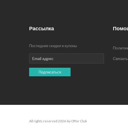
накоплений на бонусную
карту Бетховен. Скидка по
промокоду не суммируется с
другими скидками и акциями,
кроме скидки 3% за
Рассылка
Помо
самовывоз.
Последние скидки и купоны
Политик
Связать
Подписаться
All rights reserved 2026-by Offer Club