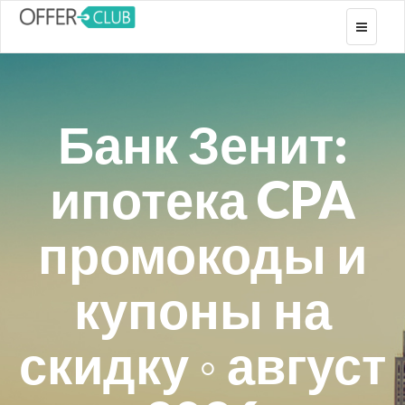
Toggle
navigati
Банк Зенит:
ипотека CPA
промокоды и
купоны на
скидку ◦ август