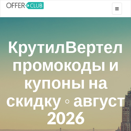
Toggle
navigati
КрутилВертел
промокоды и
купоны на
скидку ◦ август
2026