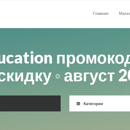
Главная
Мага
ucation промоко
скидку ◦ август 
Категории