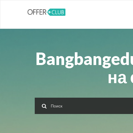
Bangbanged
на 