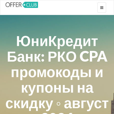
Toggle
navigati
ЮниКредит
Банк: РКО CPA
промокоды и
купоны на
скидку ◦ август