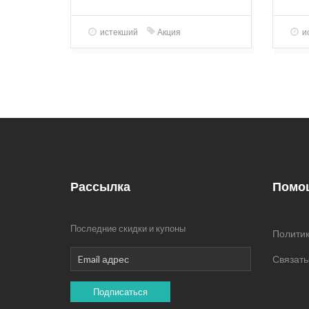
истекший
Акция
и
Рассылка
Помо
Последние скидки и купоны
Политик
Связать
Подписаться