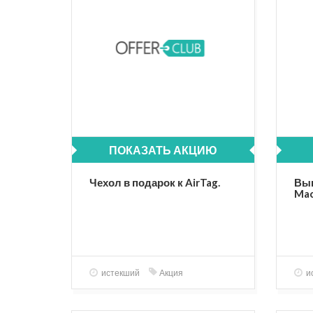
ПОКАЗАТЬ АКЦИЮ
Чехол в подарок к AirTag.
Выг
Mac
сту
удо
пре
истекший
Акция
и