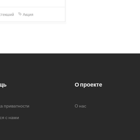
стекший
Акция
щь
О проекте
а приватности
О нас
ся с нами