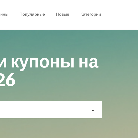
зины
Популярные
Новые
Категории
и купоны на
26