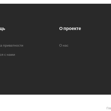
щь
О проекте
а приватности
О нас
ся с нами
Гл