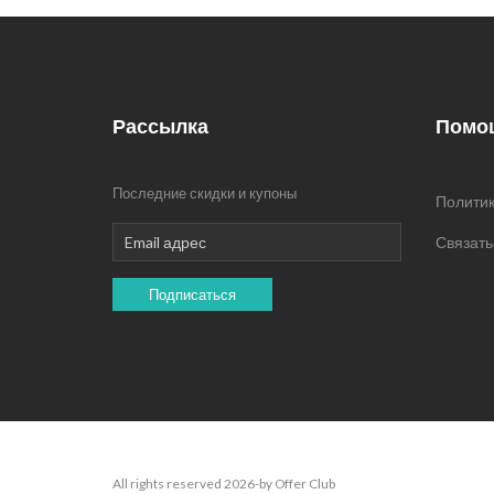
Рассылка
Помо
Последние скидки и купоны
Политик
Связать
Подписаться
All rights reserved 2026-by Offer Club