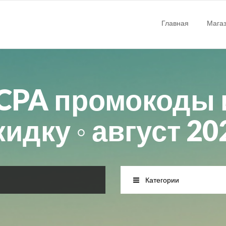
Главная
Мага
CPA промокоды 
кидку ◦ август 20
Категории