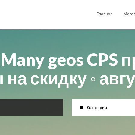
Главная
Мага
 Many geos CPS 
на скидку ◦ авг
Категории