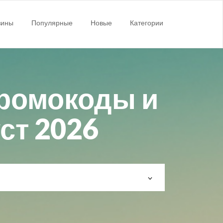
зины
Популярные
Новые
Категории
промокоды и
уст 2026