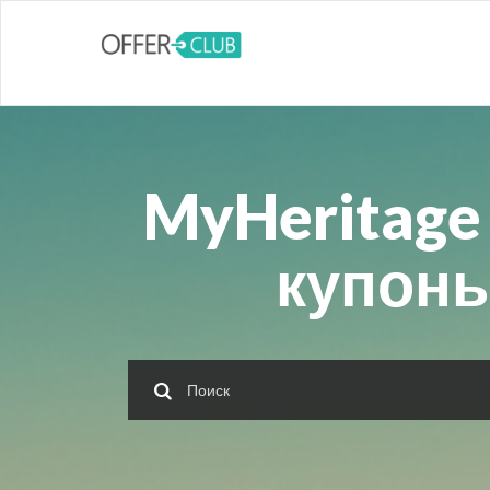
MyHeritage
купоны 