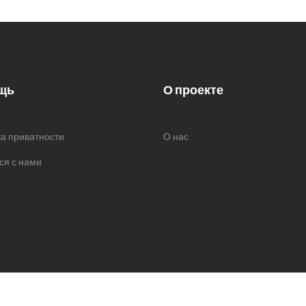
щь
О проекте
а приватности
О нас
ся с нами