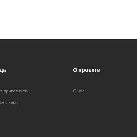
щь
О проекте
а приватности
О нас
ся с нами