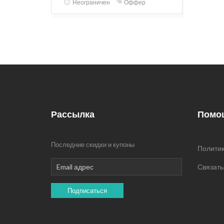
Неограничен
Оффер
Рассылка
Помо
Последние скидки и купоны
Политик
Связать
Подписаться