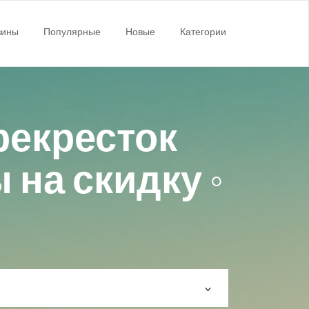
зины
Популярные
Новые
Категории
рекресток
на скидку ◦