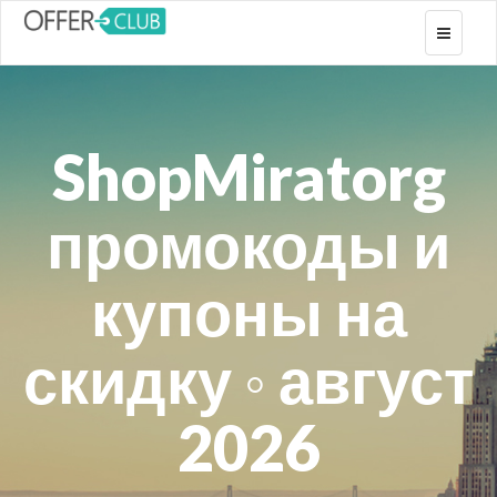
Toggle
navigati
ShopMiratorg
промокоды и
купоны на
скидку ◦ август
2026