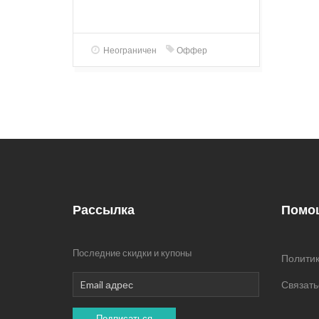
Неограничен
Оффер
Рассылка
Помо
Последние скидки и купоны
Политик
Связать
Подписаться