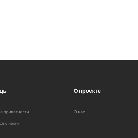
щь
О проекте
а приватности
О нас
ся с нами