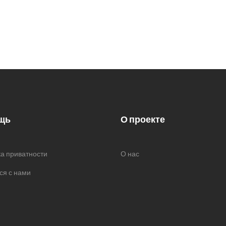
щь
О проекте
а приватности
О нас
ся с нами