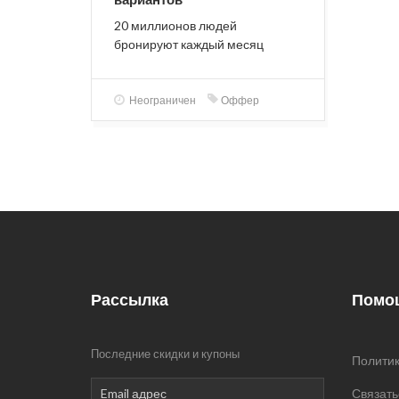
20 миллионов людей
бронируют каждый месяц
Неограничен
Оффер
Рассылка
Помо
Последние скидки и купоны
Политик
Связать