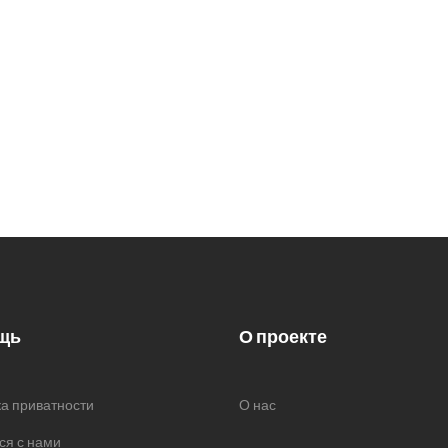
щь
О проекте
а приватности
О нас
ся с нами