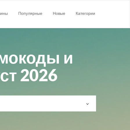
зины
Популярные
Новые
Категории
мокоды и
уст 2026