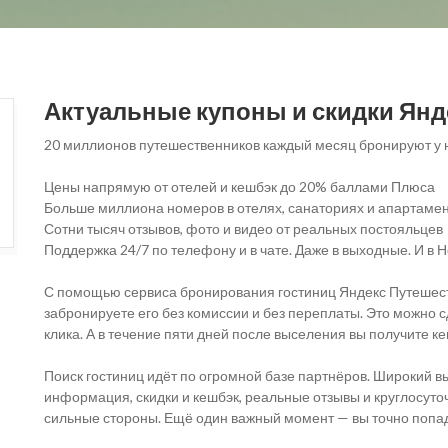
Актуальные купоны и скидки Янд
20 миллионов путешественников каждый месяц бронируют у н
Цены напрямую от отелей и кешбэк до 20% баллами Плюса
Больше миллиона номеров в отелях, санаториях и апартамен
Сотни тысяч отзывов, фото и видео от реальных постояльцев
Поддержка 24/7 по телефону и в чате. Даже в выходные. И в 
С помощью сервиса бронирования гостиниц Яндекс Путешес
забронируете его без комиссии и без переплаты. Это можно с
клика. А в течение пяти дней после выселения вы получите 
Поиск гостиниц идёт по огромной базе партнёров. Широкий в
информация, скидки и кешбэк, реальные отзывы и круглосут
сильные стороны. Ещё один важный момент — вы точно попадё